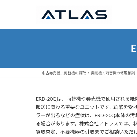
コ
ナ
ン
ビ
テ
ゲ
ン
ー
ツ
シ
へ
ョ
ス
ン
キ
に
ッ
移
プ
動
中古券売機・両替機の買取
券売機・両替機の修理相談
ERD-20Qは、両替機や券売機で使用され
搬送に関わる重要なユニットです。紙幣を受
ラーが出るなどの症状は、ERD-20Q本体
る場合があります。株式会社アトラスでは、
買取査定、不要機器の引取までご相談いただ