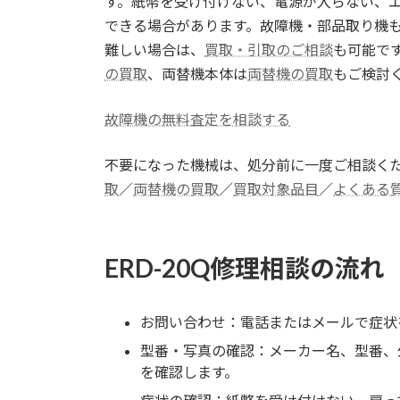
す。紙幣を受け付けない、電源が入らない、
できる場合があります。故障機・部品取り機
難しい場合は、
買取・引取のご相談
も可能です
の買取
、両替機本体は
両替機の買取
もご検討
故障機の無料査定を相談する
不要になった機械は、処分前に一度ご相談く
取
／
両替機の買取
／
買取対象品目
／
よくある
ERD-20Q修理相談の流れ
お問い合わせ：電話またはメールで症状
型番・写真の確認：メーカー名、型番、外
を確認します。